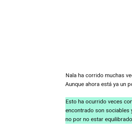
Nala ha corrido muchas ve
Aunque ahora está ya un po
Esto ha ocurrido veces co
encontrado son sociables 
no por no estar equilibrado 