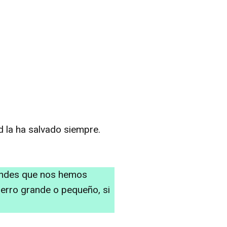
 la ha salvado siempre.
randes que nos hemos
erro grande o pequeño, si