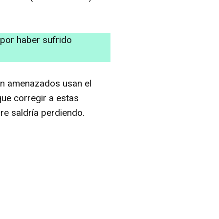
por haber sufrido
ten amenazados usan el
ue corregir a estas
re saldría perdiendo.