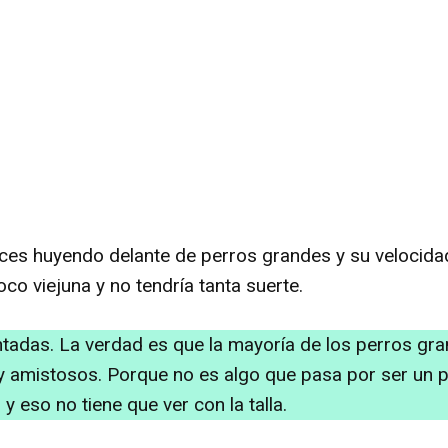
ces huyendo delante de perros grandes y su velocidad
co viejuna y no tendría tanta suerte.
ntadas. La verdad es que la mayoría de los perros g
y amistosos. Porque no es algo que pasa por ser un p
y eso no tiene que ver con la talla.