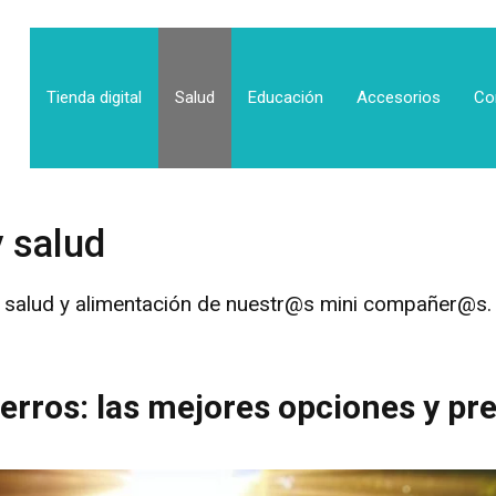
Tienda digital
Salud
Educación
Accesorios
Co
 salud
 salud y alimentación de nuestr@s mini compañer@s.
erros: las mejores opciones y pr