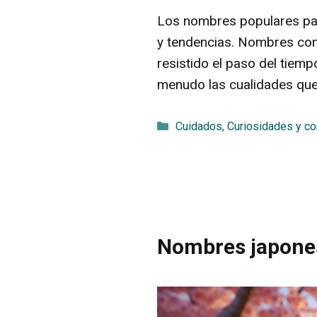
Los nombres populares par
y tendencias. Nombres com
resistido el paso del tiem
menudo las cualidades que
Categorías
Cuidados
,
Curiosidades y c
Nombres japones