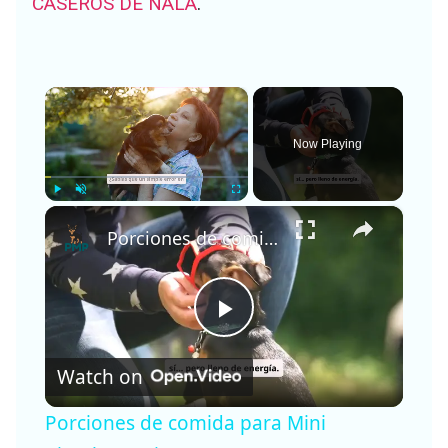
CASEROS DE NALA
.
×
Now Playing
×
Play
Unmute
Fullscreen
Porciones de comida para Mini Pinscher: evita estos errores comunes 🐕
P
Watch on
l
Porciones de comida para Mini