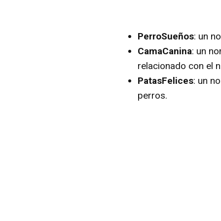
PerroSueños
: un n
CamaCanina
: un n
relacionado con el 
PatasFelices
: un n
perros.