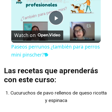
Paseos perrunos ¿también para perros mini pinscher?🐕
P
Watch on
l
Paseos perrunos ¿también para perros
a
mini pinscher?🐕
y
Las recetas que aprenderás
con este curso:
V
1. Cucuruchos de pavo rellenos de queso ricotta
i
y espinaca