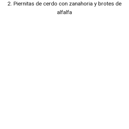
d
2. Piernitas de cerdo con zanahoria y brotes de
alfalfa
e
o