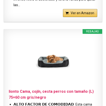
las…
Ver en Amazon
REBAJAS
lionto Cama, cojín, cesta perros con tamaño (L)
75×60 cm gris/negro
𝗔𝗟𝗧𝗢 𝗙𝗔𝗖𝗧𝗢𝗥 𝗗𝗘 𝗖𝗢𝗠𝗢𝗗𝗜𝗗𝗔𝗗. Esta cama