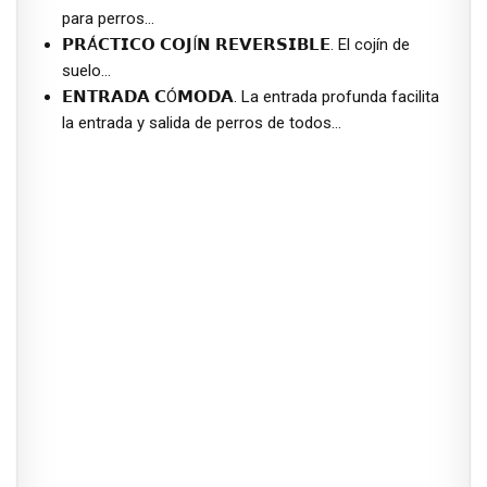
para perros…
𝗣𝗥Á𝗖𝗧𝗜𝗖𝗢 𝗖𝗢𝗝Í𝗡 𝗥𝗘𝗩𝗘𝗥𝗦𝗜𝗕𝗟𝗘. El cojín de
suelo…
𝗘𝗡𝗧𝗥𝗔𝗗𝗔 𝗖Ó𝗠𝗢𝗗𝗔. La entrada profunda facilita
la entrada y salida de perros de todos…