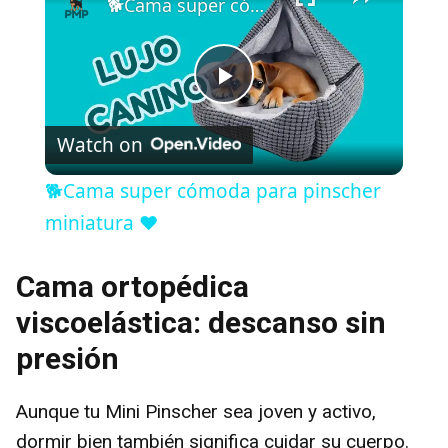
🐕Cama super cómoda para pinscher miniatura ❤️
P
Watch on
l
🐕Cama super cómoda para pinscher
a
miniatura ❤️
y
Cama ortopédica
viscoelástica: descanso sin
V
presión
i
Aunque tu Mini Pinscher sea joven y activo,
dormir bien también significa cuidar su cuerpo.