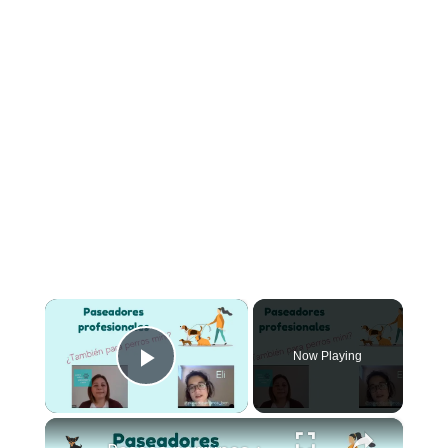
×
Now Playing
Play Video
×