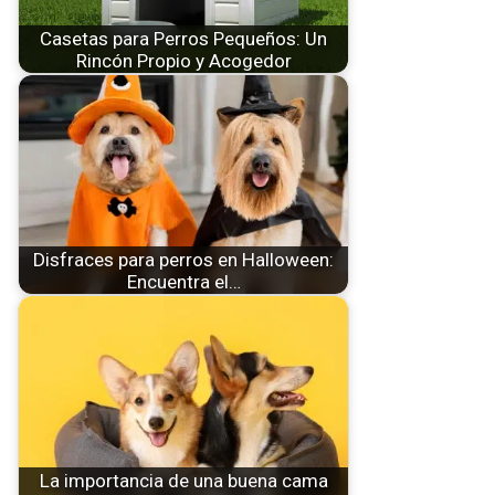
d
Casetas para Perros Pequeños: Un
Rincón Propio y Acogedor
e
o
Disfraces para perros en Halloween:
Encuentra el…
La importancia de una buena cama