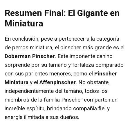
y
Resumen Final: El Gigante en
Miniatura
V
En conclusión, pese a pertenecer a la categoría
i
de perros miniatura, el pinscher más grande es el
Doberman Pinscher
. Este imponente canino
d
sorprende por su tamaño y fortaleza comparado
con sus parientes menores, como el
Pinscher
e
Miniatura
y el
Affenpinscher
. No obstante,
independientemente del tamaño, todos los
o
miembros de la familia Pinscher comparten un
increíble espíritu, brindando compañía fiel y
energía ilimitada a sus dueños.