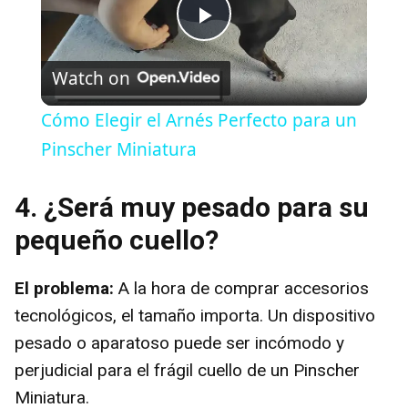
P
Watch on
l
Cómo Elegir el Arnés Perfecto para un
a
Pinscher Miniatura
y
4. ¿Será muy pesado para su
pequeño cuello?
V
El problema:
A la hora de comprar accesorios
i
tecnológicos, el tamaño importa. Un dispositivo
pesado o aparatoso puede ser incómodo y
d
perjudicial para el frágil cuello de un Pinscher
Miniatura.