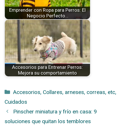
Emprender con Ropa para Perros: El
Negocio Perfecto…
Accesorios para Entrenar Perros:
Mejora su comportamiento
Categorías
Accesorios
,
Collares, arneses, correas, etc
,
Cuidados
Pinscher miniatura y frío en casa: 9
soluciones que quitan los temblores