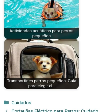
Actividades acuáticas para perros
pequeños
Transportines perros pequeños: Guía
para elegir el…
Categorías
Cuidados
Cortauñas Eléctrico para Perros: Cuidado