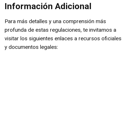
y
Información Adicional
V
Para más detalles y una comprensión más
profunda de estas regulaciones, te invitamos a
i
visitar los siguientes enlaces a recursos oficiales
y documentos legales:
d
e
o