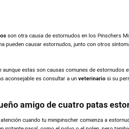
ios
son otra causa de estornudos en los Pinschers M
ma pueden causar estornudos, junto con otros síntom
e aunque estas son causas comunes de estornudos en 
ás aconsejable es consultar a un
veterinario
si su per
ueño amigo de cuatro patas esto
 atención cuando tu minipinscher comienza a estornu
n irritante nasal, como el polvo o el polen, pero tamb