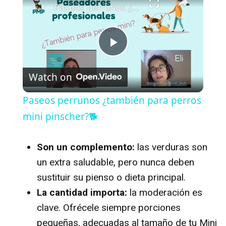
Paseos perrunos ¿también para perros mini pinscher?🐕
P
Watch on
l
Paseos perrunos ¿también para perros
a
mini pinscher?🐕
y
Son un complemento:
las verduras son
un extra saludable, pero nunca deben
V
sustituir su pienso o dieta principal.
La cantidad importa:
la moderación es
i
clave. Ofrécele siempre porciones
pequeñas, adecuadas al tamaño de tu Mini