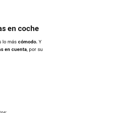
jas en coche
es lo más
cómodo.
Y
as en cuenta
, por su
tos: