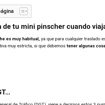
página
a de tu mini pinscher cuando via
che es muy habitual,
ya que para cualquier traslado 
iva muy estricta, si que debemos
tener algunas cos
DGT…
eneral de Tráfico (DGT), viene a decirnos estos 3 pun