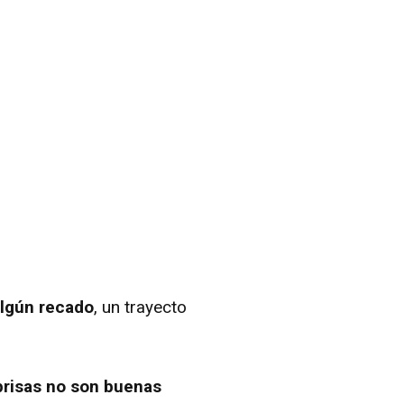
algún recado
, un trayecto
prisas no son buenas