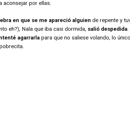
a aconsejar por ellas.
ebra en que se me apareció alguien
de repente y t
to eh?), Nala que iba casi dormida,
salió despedida
.
ntenté agarrarla
para que no saliese volando, lo únic
pobrecita.